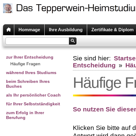
Hommage
Ihre Ausbildung
Zertifikate & Diplom
zur Ihrer Entscheidung
Sie sind hier:
Startse
Häufige Fragen
Entscheidung
»
Häu
während Ihres Studiums
Häufige F
beim Schreiben Ihres
Buches
als Ihr persönlicher Coach
für Ihrer Selbstständigkeit
So nutzen Sie diese
zum Erfolg in Ihrer
Berufung
Klicken Sie bitte auf 
Antwort wird dann geö